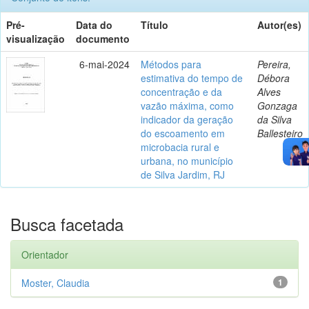
Pré-
Data do
Título
Autor(es)
visualização
documento
6-mai-2024
Métodos para
Pereira,
estimativa do tempo de
Débora
concentração e da
Alves
vazão máxima, como
Gonzaga
indicador da geração
da Silva
do escoamento em
Ballesteiro
microbacia rural e
urbana, no município
de Silva Jardim, RJ
Busca facetada
Orientador
Moster, Claudia
1