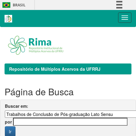
Skip
BRASIL
navigation
Simplifique!
Comunica BR
Participe
Acesso à informação
Legislação
Canais
Repositório de Múltiplos Acervos da UFRRJ
Página de Busca
Buscar em:
por