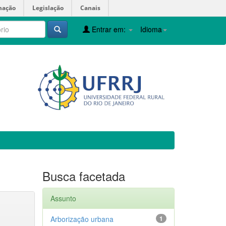
mação
Legislação
Canais
Entrar em:
Idioma
Busca facetada
Assunto
Arborização urbana
1