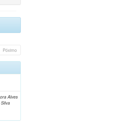
Póximo
bora Alves
Silva