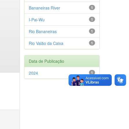
Bananeiras River
1
I-Pai-Wu
1
Rio Bananeiras
1
Rio Valão da Caixa
1
Data de Publicação
2024
1