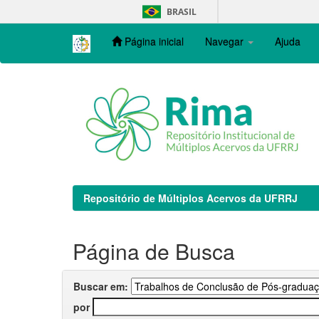
Skip
BRASIL
navigation
Página inicial
Navegar
Ajuda
Repositório de Múltiplos Acervos da UFRRJ
Página de Busca
Buscar em:
por