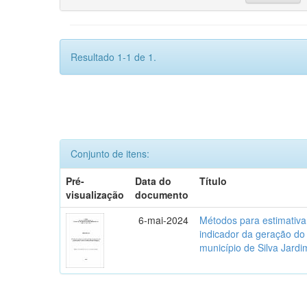
Resultado 1-1 de 1.
Conjunto de itens:
Pré-
Data do
Título
visualização
documento
6-mai-2024
Métodos para estimativ
indicador da geração do
município de Silva Jardi