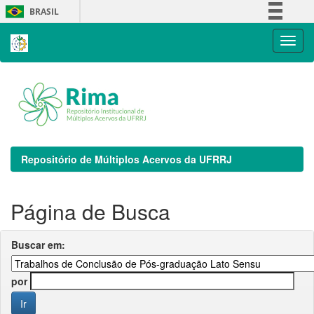
Skip
BRASIL
navigation
Simplifique!
Comunica BR
Participe
Acesso à informação
Legislação
Canais
Repositório de Múltiplos Acervos da UFRRJ
Página de Busca
Buscar em:
por