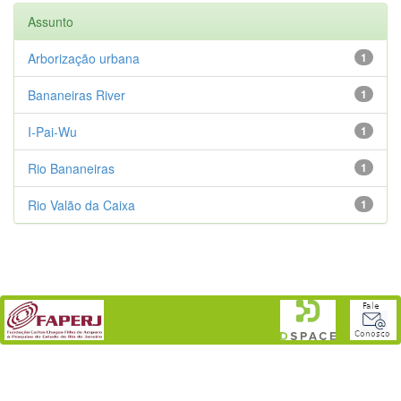
Assunto
Arborização urbana
1
Bananeiras River
1
I-Pai-Wu
1
Rio Bananeiras
1
Rio Valão da Caixa
1