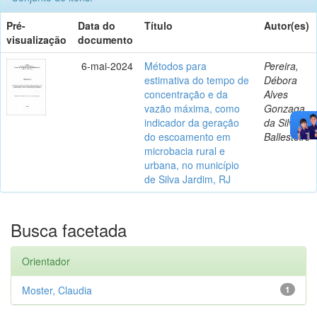
Pré-
Data do
Título
Autor(es)
visualização
documento
6-mai-2024
Métodos para
Pereira,
estimativa do tempo de
Débora
concentração e da
Alves
vazão máxima, como
Gonzaga
indicador da geração
da Silva
do escoamento em
Ballesteiro
microbacia rural e
urbana, no município
de Silva Jardim, RJ
Busca facetada
Orientador
Moster, Claudia
1