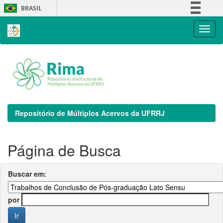
Skip
BRASIL
navigation
Simplifique!
Comunica BR
Participe
Acesso à informação
Legislação
Canais
Repositório de Múltiplos Acervos da UFRRJ
Página de Busca
Buscar em:
por