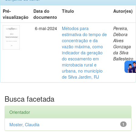
Pré-
Data do
Título
Autor(es)
visualização
documento
6-mai-2024
Métodos para
Pereira,
estimativa do tempo de
Débora
concentração e da
Alves
vazão máxima, como
Gonzaga
indicador da geração
da Silva
do escoamento em
Ballesteiro
microbacia rural e
urbana, no município
de Silva Jardim, RJ
Busca facetada
Orientador
Moster, Claudia
1