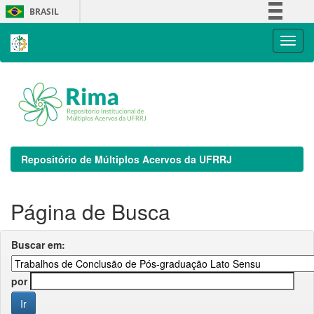
Skip
BRASIL
navigation
Simplifique!
Comunica BR
Participe
Acesso à informação
Legislação
Canais
Repositório de Múltiplos Acervos da UFRRJ
Página de Busca
Buscar em:
por