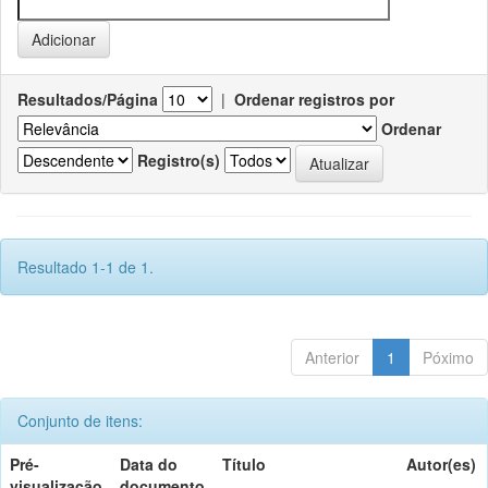
Resultados/Página
|
Ordenar registros por
Ordenar
Registro(s)
Resultado 1-1 de 1.
Anterior
1
Póximo
Conjunto de itens:
Pré-
Data do
Título
Autor(es)
visualização
documento