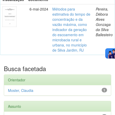
6-mai-2024
Métodos para
Pereira,
estimativa do tempo de
Débora
concentração e da
Alves
vazão máxima, como
Gonzaga
indicador da geração
da Silva
do escoamento em
Ballesteiro
microbacia rural e
urbana, no município
de Silva Jardim, RJ
Busca facetada
Orientador
Moster, Claudia
1
Assunto