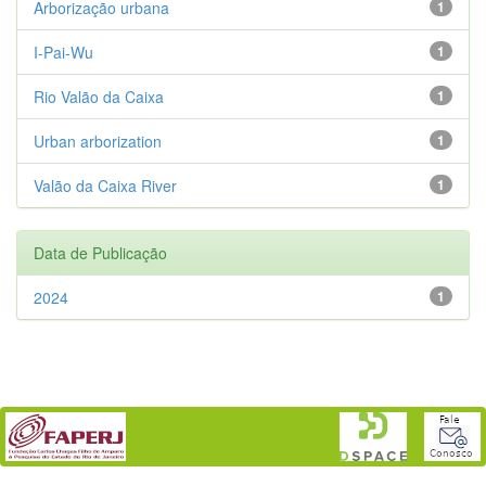
Arborização urbana
1
I-Pai-Wu
1
Rio Valão da Caixa
1
Urban arborization
1
Valão da Caixa River
1
Data de Publicação
2024
1