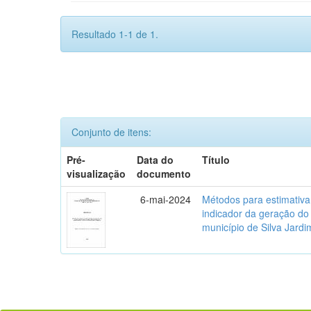
Resultado 1-1 de 1.
Conjunto de itens:
Pré-
Data do
Título
visualização
documento
6-mai-2024
Métodos para estimativ
indicador da geração do
município de Silva Jardi