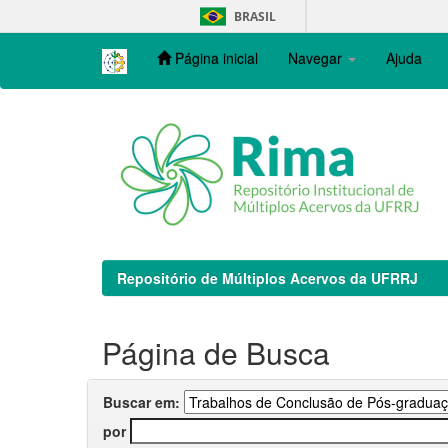
Skip
BRASIL
navigation
Página inicial
Navegar
Ajuda
Repositório de Múltiplos Acervos da UFRRJ
Página de Busca
Buscar em:
por