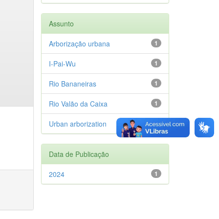
Assunto
Arborização urbana
1
I-Pai-Wu
1
Rio Bananeiras
1
Rio Valão da Caixa
1
Urban arborization
1
Data de Publicação
2024
1