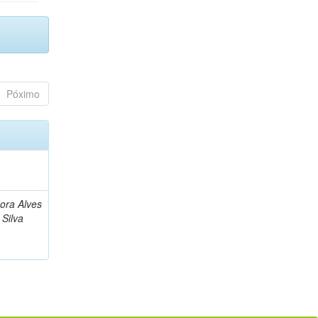
Póximo
bora Alves
Silva