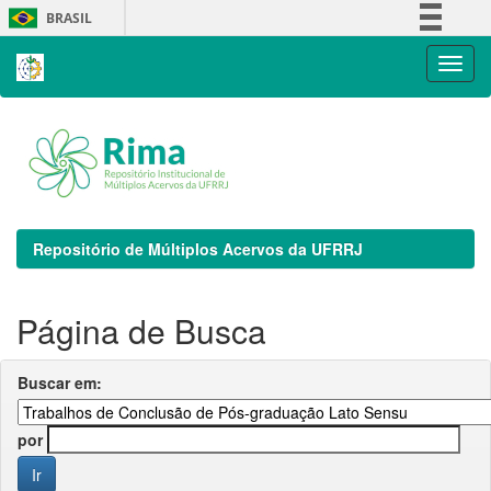
Skip
BRASIL
navigation
Simplifique!
Comunica BR
Participe
Acesso à informação
Legislação
Canais
Repositório de Múltiplos Acervos da UFRRJ
Página de Busca
Buscar em:
por