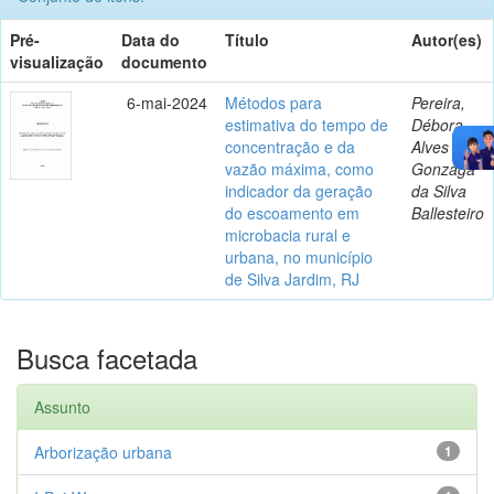
Pré-
Data do
Título
Autor(es)
visualização
documento
6-mai-2024
Métodos para
Pereira,
estimativa do tempo de
Débora
concentração e da
Alves
vazão máxima, como
Gonzaga
indicador da geração
da Silva
do escoamento em
Ballesteiro
microbacia rural e
urbana, no município
de Silva Jardim, RJ
Busca facetada
Assunto
Arborização urbana
1