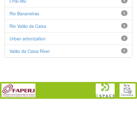
I-Pai-Wu
1
Rio Bananeiras
1
Rio Valão da Caixa
1
Urban arborization
1
Valão da Caixa River
1