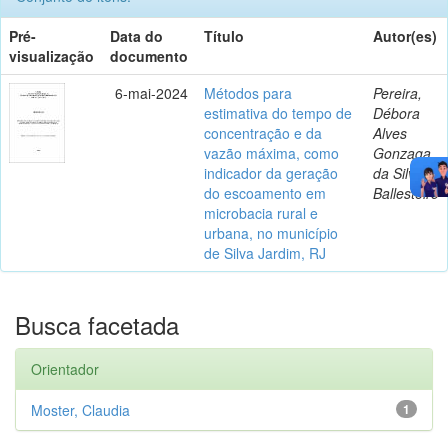
Pré-
Data do
Título
Autor(es)
visualização
documento
6-mai-2024
Métodos para
Pereira,
estimativa do tempo de
Débora
concentração e da
Alves
vazão máxima, como
Gonzaga
indicador da geração
da Silva
do escoamento em
Ballesteiro
microbacia rural e
urbana, no município
de Silva Jardim, RJ
Busca facetada
Orientador
Moster, Claudia
1