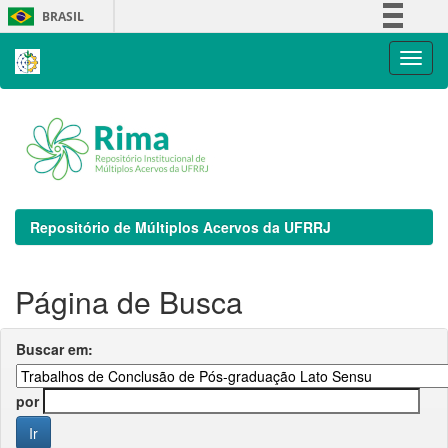
Skip
BRASIL
navigation
Simplifique!
Comunica BR
Participe
Acesso à informação
Legislação
Canais
Repositório de Múltiplos Acervos da UFRRJ
Página de Busca
Buscar em:
por