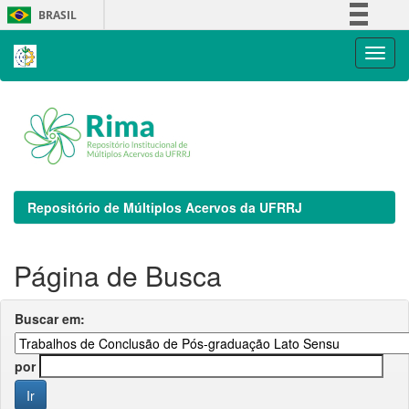
Skip
BRASIL
navigation
Simplifique!
Comunica BR
Participe
Acesso à informação
Legislação
Canais
Repositório de Múltiplos Acervos da UFRRJ
Página de Busca
Buscar em:
por