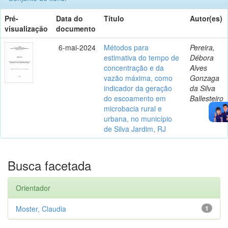
Pré-
Data do
Título
Autor(es)
visualização
documento
6-mai-2024
Métodos para
Pereira,
estimativa do tempo de
Débora
concentração e da
Alves
vazão máxima, como
Gonzaga
indicador da geração
da Silva
do escoamento em
Ballesteiro
microbacia rural e
urbana, no município
de Silva Jardim, RJ
Busca facetada
Orientador
Moster, Claudia
1