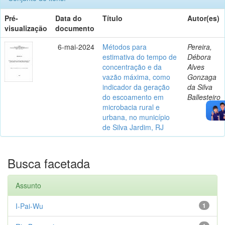
Pré-
Data do
Título
Autor(es)
visualização
documento
6-mai-2024
Métodos para
Pereira,
estimativa do tempo de
Débora
concentração e da
Alves
vazão máxima, como
Gonzaga
indicador da geração
da Silva
do escoamento em
Ballesteiro
microbacia rural e
urbana, no município
de Silva Jardim, RJ
Busca facetada
Assunto
I-Pai-Wu
1