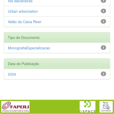
Rio Bananeiras
1
Urban arborization
1
Valão da Caixa River
1
Tipo de Documento
MonografiaEspecializacao
1
Data de Publicação
2024
1