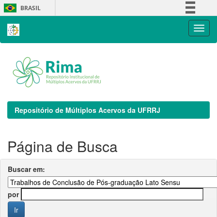
Skip
BRASIL
navigation
Simplifique!
Comunica BR
Participe
Acesso à informação
Legislação
Canais
Repositório de Múltiplos Acervos da UFRRJ
Página de Busca
Buscar em:
por