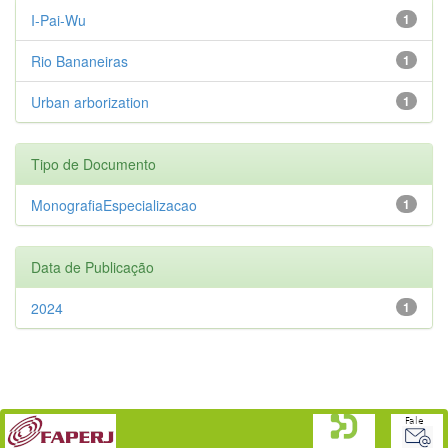
I-Pai-Wu
1
Rio Bananeiras
1
Urban arborization
1
Tipo de Documento
MonografiaEspecializacao
1
Data de Publicação
2024
1