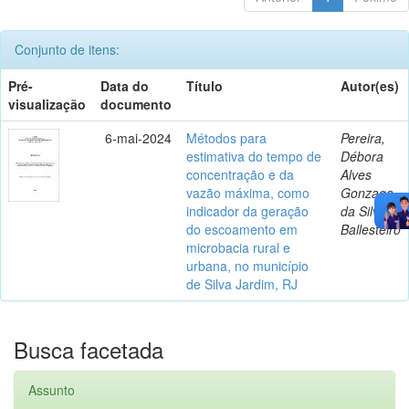
Conjunto de itens:
Pré-
Data do
Título
Autor(es)
visualização
documento
6-mai-2024
Métodos para
Pereira,
estimativa do tempo de
Débora
concentração e da
Alves
vazão máxima, como
Gonzaga
indicador da geração
da Silva
do escoamento em
Ballesteiro
microbacia rural e
urbana, no município
de Silva Jardim, RJ
Busca facetada
Assunto