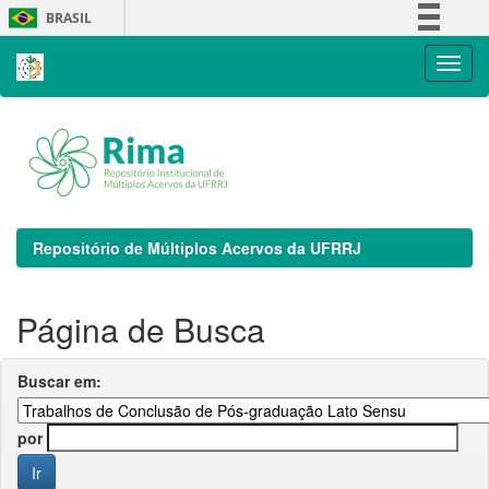
Skip
BRASIL
navigation
Simplifique!
Comunica BR
Participe
Acesso à informação
Legislação
Canais
Repositório de Múltiplos Acervos da UFRRJ
Página de Busca
Buscar em:
por