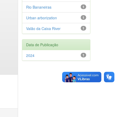
Rio Bananeiras
1
Urban arborization
1
Valão da Caixa River
1
Data de Publicação
2024
1