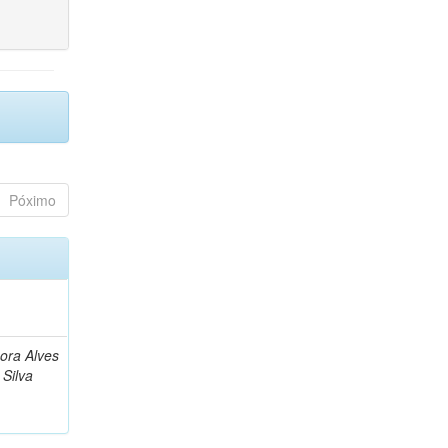
Póximo
bora Alves
Silva