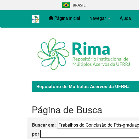
Skip
BRASIL
navigation
Página inicial
Navegar
Ajuda
Repositório de Múltiplos Acervos da UFRRJ
Página de Busca
Buscar em:
por