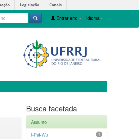
mação
Legislação
Canais
Entrar em:
Idioma
Busca facetada
Assunto
I-Pai-Wu
1