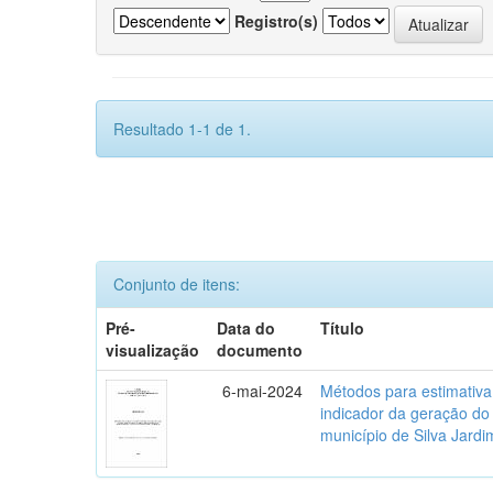
Registro(s)
Resultado 1-1 de 1.
Conjunto de itens:
Pré-
Data do
Título
visualização
documento
6-mai-2024
Métodos para estimativ
indicador da geração do
município de Silva Jardi