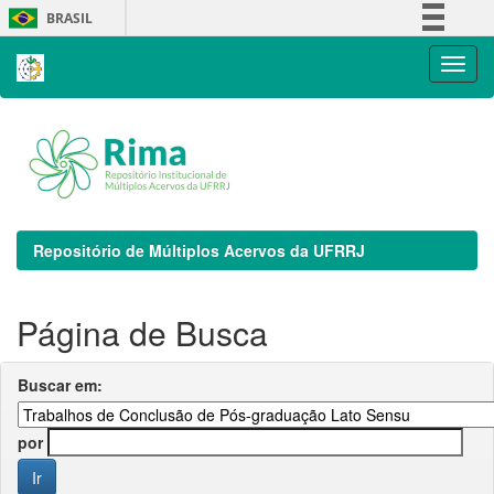
Skip
BRASIL
navigation
Simplifique!
Comunica BR
Participe
Acesso à informação
Legislação
Canais
Repositório de Múltiplos Acervos da UFRRJ
Página de Busca
Buscar em:
por