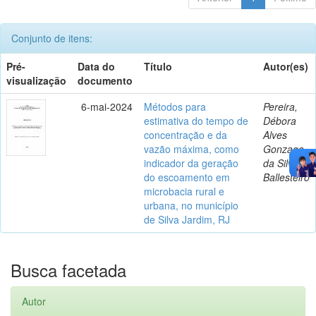
Conjunto de itens:
Pré-
Data do
Título
Autor(es)
visualização
documento
6-mai-2024
Métodos para
Pereira,
estimativa do tempo de
Débora
concentração e da
Alves
vazão máxima, como
Gonzaga
indicador da geração
da Silva
do escoamento em
Ballesteiro
microbacia rural e
urbana, no município
de Silva Jardim, RJ
Busca facetada
Autor