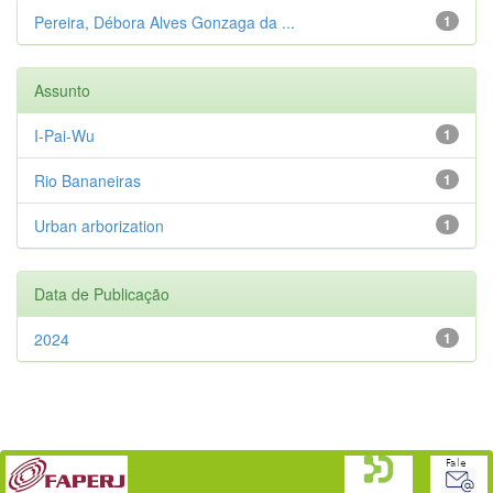
Pereira, Débora Alves Gonzaga da ...
1
Assunto
I-Pai-Wu
1
Rio Bananeiras
1
Urban arborization
1
Data de Publicação
2024
1