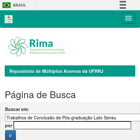
Skip
BRASIL
navigation
Simplifique!
Comunica BR
Participe
Acesso à informação
Legislação
Canais
Repositório de Múltiplos Acervos da UFRRJ
Página de Busca
Buscar em:
por