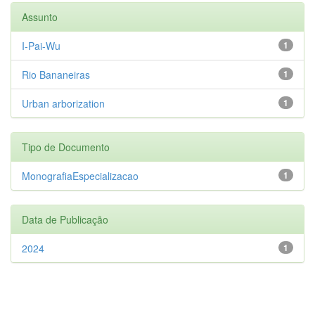
Assunto
I-Pai-Wu
1
Rio Bananeiras
1
Urban arborization
1
Tipo de Documento
MonografiaEspecializacao
1
Data de Publicação
2024
1