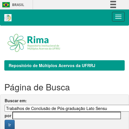
Skip
BRASIL
navigation
Simplifique!
Comunica BR
Participe
Acesso à informação
Legislação
Canais
Repositório de Múltiplos Acervos da UFRRJ
Página de Busca
Buscar em:
por