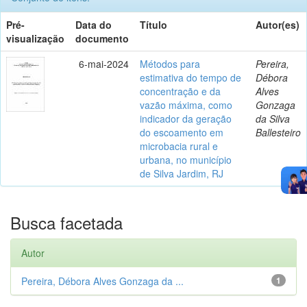
Pré-
Data do
Título
Autor(es)
visualização
documento
6-mai-2024
Métodos para
Pereira,
estimativa do tempo de
Débora
concentração e da
Alves
vazão máxima, como
Gonzaga
indicador da geração
da Silva
do escoamento em
Ballesteiro
microbacia rural e
urbana, no município
de Silva Jardim, RJ
Busca facetada
Autor
Pereira, Débora Alves Gonzaga da ...
1