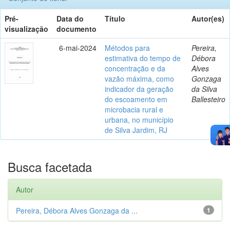
Pré-
Data do
Título
Autor(es)
visualização
documento
6-mai-2024
Métodos para
Pereira,
estimativa do tempo de
Débora
concentração e da
Alves
vazão máxima, como
Gonzaga
indicador da geração
da Silva
do escoamento em
Ballesteiro
microbacia rural e
urbana, no município
de Silva Jardim, RJ
Busca facetada
Autor
Pereira, Débora Alves Gonzaga da ...
1