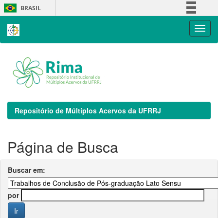
Skip
BRASIL
navigation
Simplifique!
Comunica BR
Participe
Acesso à informação
Legislação
Canais
Repositório de Múltiplos Acervos da UFRRJ
Página de Busca
Buscar em:
por