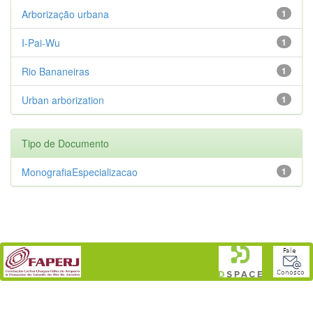
Arborização urbana
1
I-Pai-Wu
1
Rio Bananeiras
1
Urban arborization
1
Tipo de Documento
MonografiaEspecializacao
1