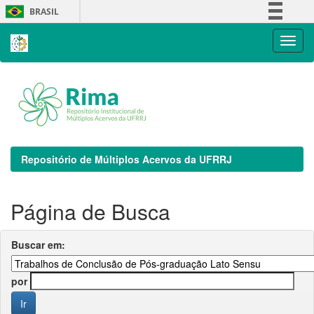
Skip
BRASIL
navigation
Simplifique!
Comunica BR
Participe
Acesso à informação
Legislação
Canais
Repositório de Múltiplos Acervos da UFRRJ
Página de Busca
Buscar em:
por