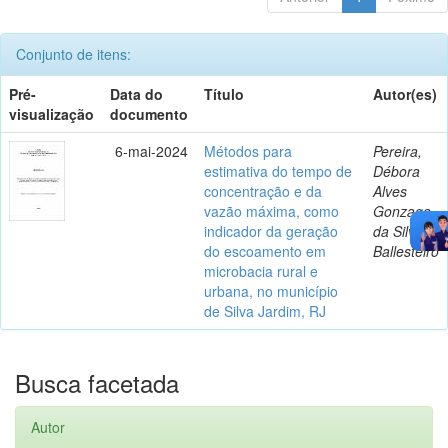
Conjunto de itens:
Pré-
Data do
Título
Autor(es)
visualização
documento
6-mai-2024
Métodos para
Pereira,
estimativa do tempo de
Débora
concentração e da
Alves
vazão máxima, como
Gonzaga
indicador da geração
da Silva
do escoamento em
Ballesteiro
microbacia rural e
urbana, no município
de Silva Jardim, RJ
Busca facetada
Autor