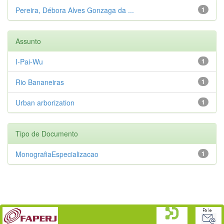
Pereira, Débora Alves Gonzaga da ...
1
Assunto
I-Pai-Wu
1
Rio Bananeiras
1
Urban arborization
1
Tipo de Documento
MonografiaEspecializacao
1