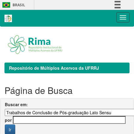
Skip
BRASIL
navigation
Simplifique!
Comunica BR
Participe
Acesso à informação
Legislação
Canais
Repositório de Múltiplos Acervos da UFRRJ
Página de Busca
Buscar em:
por