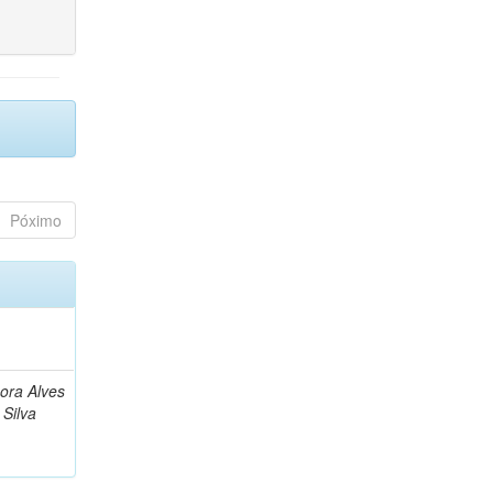
Póximo
bora Alves
Silva