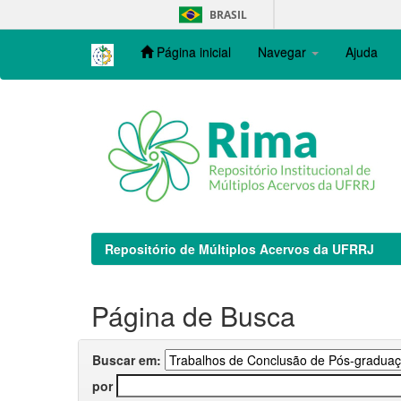
Skip
BRASIL
navigation
Página inicial
Navegar
Ajuda
Repositório de Múltiplos Acervos da UFRRJ
Página de Busca
Buscar em:
por