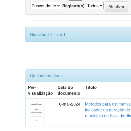
Registro(s)
Resultado 1-1 de 1.
Conjunto de itens:
Pré-
Data do
Título
visualização
documento
6-mai-2024
Métodos para estimativ
indicador da geração do
município de Silva Jardi