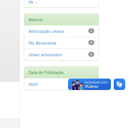
da ...
Assunto
Arborização urbana
1
Rio Bananeiras
1
Urban arborization
1
Data de Publicação
2024
1