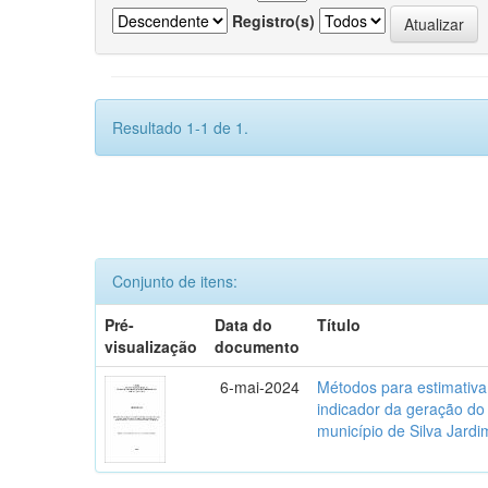
Registro(s)
Resultado 1-1 de 1.
Conjunto de itens:
Pré-
Data do
Título
visualização
documento
6-mai-2024
Métodos para estimativ
indicador da geração do
município de Silva Jardi