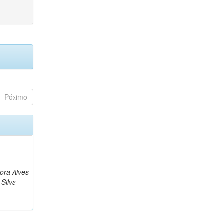
Póximo
bora Alves
Silva