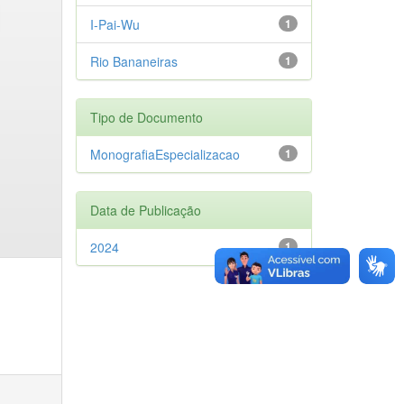
I-Pai-Wu
1
Rio Bananeiras
1
Tipo de Documento
MonografiaEspecializacao
1
Data de Publicação
2024
1