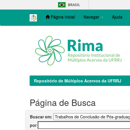
Skip
BRASIL
navigation
Página inicial
Navegar
Ajuda
Repositório de Múltiplos Acervos da UFRRJ
Página de Busca
Buscar em:
por