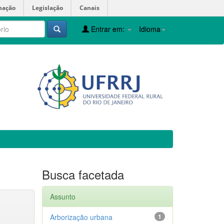
mação
Legislação
Canais
Entrar em:
Idioma
Busca facetada
Assunto
Arborização urbana
1