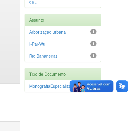
da ...
Assunto
Arborização urbana
1
I-Pai-Wu
1
Rio Bananeiras
1
Tipo de Documento
MonografiaEspecializacao
1