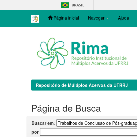
Skip
BRASIL
navigation
Página inicial
Navegar
Ajuda
Repositório de Múltiplos Acervos da UFRRJ
Página de Busca
Buscar em:
por