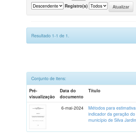
Registro(s)
Resultado 1-1 de 1.
Conjunto de itens:
Pré-
Data do
Título
visualização
documento
6-mai-2024
Métodos para estimativ
indicador da geração do
município de Silva Jardi