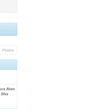
Póximo
bora Alves
Silva