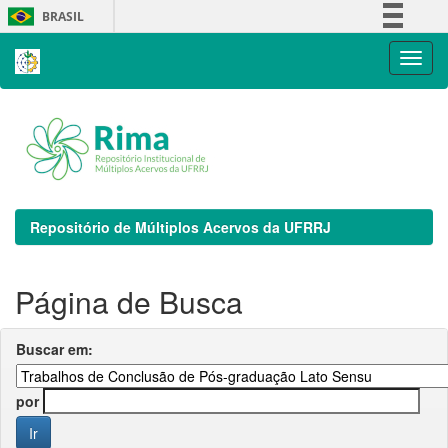
Skip
BRASIL
navigation
Simplifique!
Comunica BR
Participe
Acesso à informação
Legislação
Canais
Repositório de Múltiplos Acervos da UFRRJ
Página de Busca
Buscar em:
por