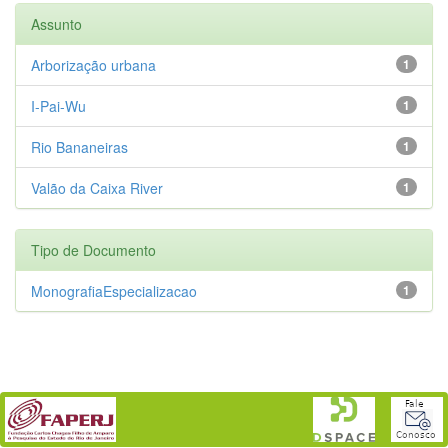
Assunto
Arborização urbana
1
I-Pai-Wu
1
Rio Bananeiras
1
Valão da Caixa River
1
Tipo de Documento
MonografiaEspecializacao
1