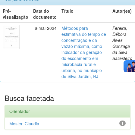
Pré-
Data do
Título
Autor(es)
visualização
documento
6-mai-2024
Métodos para
Pereira,
estimativa do tempo de
Débora
concentração e da
Alves
vazão máxima, como
Gonzaga
indicador da geração
da Silva
do escoamento em
Ballesteiro
microbacia rural e
urbana, no município
de Silva Jardim, RJ
Busca facetada
Orientador
Moster, Claudia
1