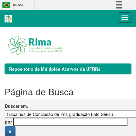
Skip
BRASIL
navigation
Simplifique!
Comunica BR
Participe
Acesso à informação
Legislação
Canais
Repositório de Múltiplos Acervos da UFRRJ
Página de Busca
Buscar em:
por