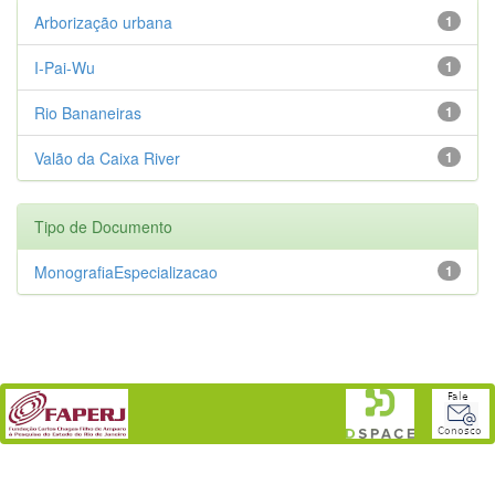
Arborização urbana
1
I-Pai-Wu
1
Rio Bananeiras
1
Valão da Caixa River
1
Tipo de Documento
MonografiaEspecializacao
1