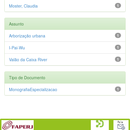
Moster, Claudia
1
Assunto
Arborização urbana
1
I-Pai-Wu
1
Valão da Caixa River
1
Tipo de Documento
MonografiaEspecializacao
1