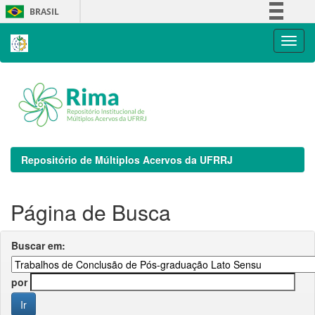
Skip
BRASIL
navigation
Simplifique!
Comunica BR
Participe
Acesso à informação
Legislação
Canais
Repositório de Múltiplos Acervos da UFRRJ
Página de Busca
Buscar em:
por