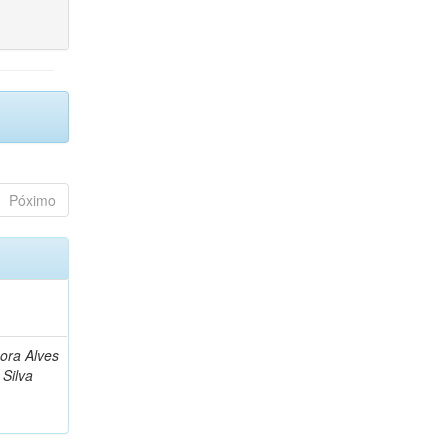
Póximo
bora Alves
Silva