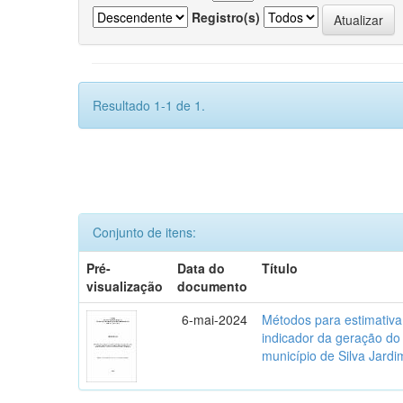
Registro(s)
Resultado 1-1 de 1.
Conjunto de itens:
Pré-
Data do
Título
visualização
documento
6-mai-2024
Métodos para estimativ
indicador da geração do
município de Silva Jardi