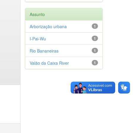
Assunto
Arborização urbana
1
I-Pai-Wu
1
Rio Bananeiras
1
Valão da Caixa River
1