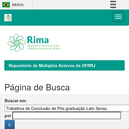
Skip
BRASIL
navigation
Simplifique!
Comunica BR
Participe
Acesso à informação
Legislação
Canais
Repositório de Múltiplos Acervos da UFRRJ
Página de Busca
Buscar em:
por