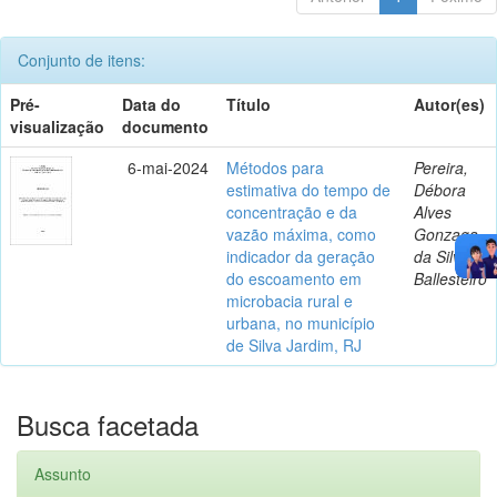
Conjunto de itens:
Pré-
Data do
Título
Autor(es)
visualização
documento
6-mai-2024
Métodos para
Pereira,
estimativa do tempo de
Débora
concentração e da
Alves
vazão máxima, como
Gonzaga
indicador da geração
da Silva
do escoamento em
Ballesteiro
microbacia rural e
urbana, no município
de Silva Jardim, RJ
Busca facetada
Assunto