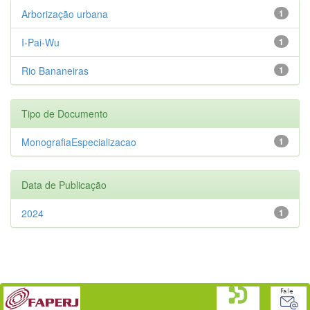
Arborização urbana
1
I-Pai-Wu
1
Rio Bananeiras
1
Tipo de Documento
MonografiaEspecializacao
1
Data de Publicação
2024
1