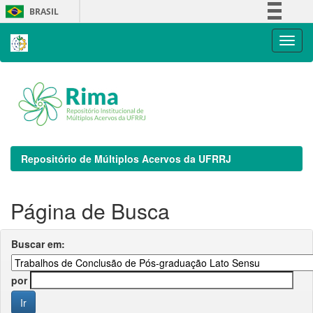
Skip
BRASIL
navigation
Simplifique!
Comunica BR
Participe
Acesso à informação
Legislação
Canais
Repositório de Múltiplos Acervos da UFRRJ
Página de Busca
Buscar em:
por