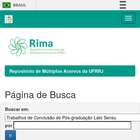
Skip
BRASIL
navigation
Simplifique!
Comunica BR
Participe
Acesso à informação
Legislação
Canais
Repositório de Múltiplos Acervos da UFRRJ
Página de Busca
Buscar em:
por