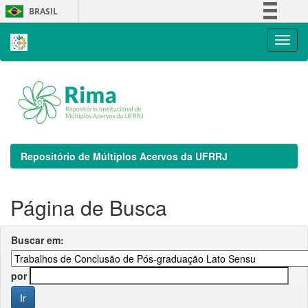
Skip
BRASIL
navigation
Simplifique!
Comunica BR
Participe
Acesso à informação
Legislação
Canais
Repositório de Múltiplos Acervos da UFRRJ
Página de Busca
Buscar em:
por