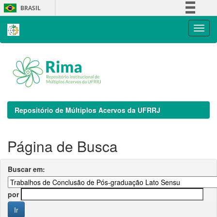
Skip
BRASIL
navigation
Simplifique!
Comunica BR
Participe
Acesso à informação
Legislação
Canais
Repositório de Múltiplos Acervos da UFRRJ
Página de Busca
Buscar em:
por