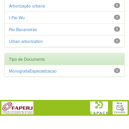
Arborização urbana
1
I-Pai-Wu
1
Rio Bananeiras
1
Urban arborization
1
Tipo de Documento
MonografiaEspecializacao
1