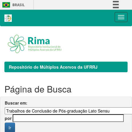
Skip
BRASIL
navigation
Simplifique!
Comunica BR
Participe
Acesso à informação
Legislação
Canais
Repositório de Múltiplos Acervos da UFRRJ
Página de Busca
Buscar em:
por