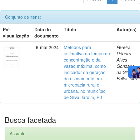
Conjunto de itens:
Pré-
Data do
Título
Autor(es)
visualização
documento
6-mai-2024
Métodos para
Pereira,
estimativa do tempo de
Débora
concentração e da
Alves
vazão máxima, como
Gonzaga
indicador da geração
da Silva
do escoamento em
Ballesteiro
microbacia rural e
urbana, no município
de Silva Jardim, RJ
Busca facetada
Assunto