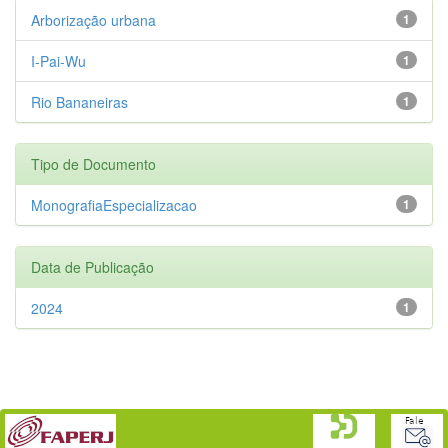
Arborização urbana
1
I-Pai-Wu
1
Rio Bananeiras
1
Tipo de Documento
MonografiaEspecializacao
1
Data de Publicação
2024
1