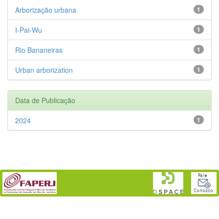
Arborização urbana
1
I-Pai-Wu
1
Rio Bananeiras
1
Urban arborization
1
Data de Publicação
2024
1