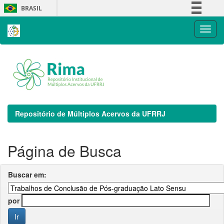
Skip
BRASIL
navigation
Simplifique!
Comunica BR
Participe
Acesso à informação
Legislação
Canais
Repositório de Múltiplos Acervos da UFRRJ
Página de Busca
Buscar em:
por