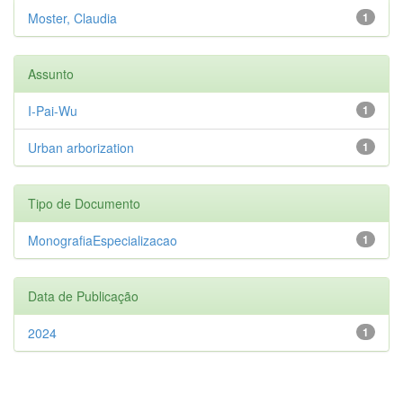
Moster, Claudia
1
Assunto
I-Pai-Wu
1
Urban arborization
1
Tipo de Documento
MonografiaEspecializacao
1
Data de Publicação
2024
1