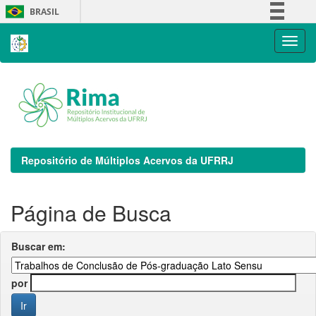
Skip
BRASIL
navigation
Simplifique!
Comunica BR
Participe
Acesso à informação
Legislação
Canais
Repositório de Múltiplos Acervos da UFRRJ
Página de Busca
Buscar em:
por