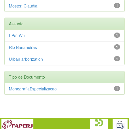
Moster, Claudia
1
Assunto
I-Pai-Wu
1
Rio Bananeiras
1
Urban arborization
1
Tipo de Documento
MonografiaEspecializacao
1