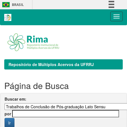
Skip
BRASIL
navigation
Simplifique!
Comunica BR
Participe
Acesso à informação
Legislação
Canais
Repositório de Múltiplos Acervos da UFRRJ
Página de Busca
Buscar em:
por