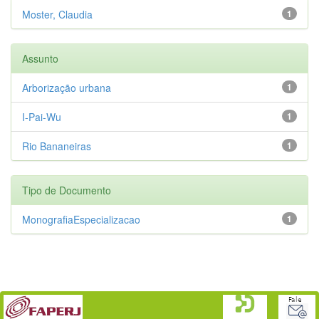
Moster, Claudia
1
Assunto
Arborização urbana
1
I-Pai-Wu
1
Rio Bananeiras
1
Tipo de Documento
MonografiaEspecializacao
1