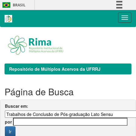
Skip
BRASIL
navigation
Simplifique!
Comunica BR
Participe
Acesso à informação
Legislação
Canais
Repositório de Múltiplos Acervos da UFRRJ
Página de Busca
Buscar em:
por