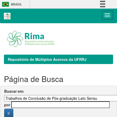
Skip
BRASIL
navigation
Simplifique!
Comunica BR
Participe
Acesso à informação
Legislação
Canais
Repositório de Múltiplos Acervos da UFRRJ
Página de Busca
Buscar em:
por