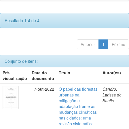
Resultado 1-4 de 4.
Anterior
1
Póximo
Conjunto de itens:
Pré-
Data do
Título
Autor(es)
visualização
documento
7-out-2022
O papel das florestas
Candro,
urbanas na
Larissa de
mitigação e
Santis
adaptação frente às
mudanças climáticas
nas cidades: uma
revisão sistemática