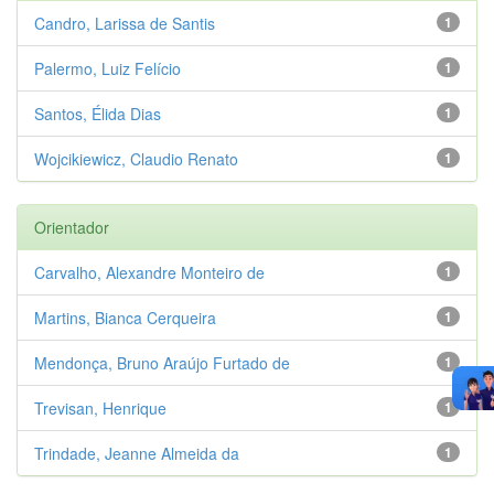
Candro, Larissa de Santis
1
Palermo, Luiz Felício
1
Santos, Élida Dias
1
Wojcikiewicz, Claudio Renato
1
Orientador
Carvalho, Alexandre Monteiro de
1
Martins, Bianca Cerqueira
1
Mendonça, Bruno Araújo Furtado de
1
Trevisan, Henrique
1
Trindade, Jeanne Almeida da
1