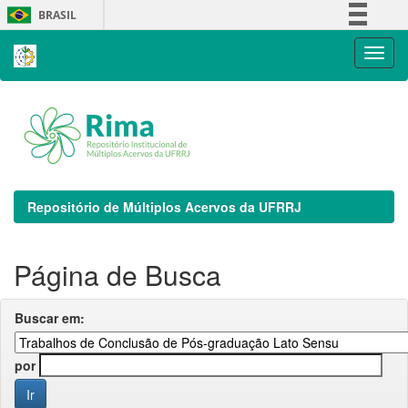
Skip
BRASIL
navigation
Simplifique!
Comunica BR
Participe
Acesso à informação
Legislação
Canais
Repositório de Múltiplos Acervos da UFRRJ
Página de Busca
Buscar em:
por