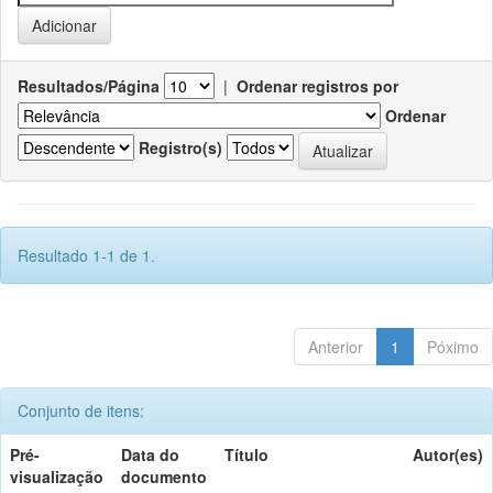
Resultados/Página
|
Ordenar registros por
Ordenar
Registro(s)
Resultado 1-1 de 1.
Anterior
1
Póximo
Conjunto de itens:
Pré-
Data do
Título
Autor(es)
visualização
documento