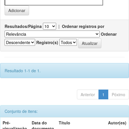
Resultados/Página
|
Ordenar registros por
Ordenar
Registro(s)
Resultado 1-1 de 1.
Anterior
1
Póximo
Conjunto de itens:
Pré-
Data do
Título
Autor(es)
visualização
documento