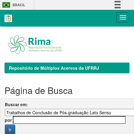
Skip
BRASIL
navigation
Simplifique!
Comunica BR
Participe
Acesso à informação
Legislação
Canais
Repositório de Múltiplos Acervos da UFRRJ
Página de Busca
Buscar em:
por