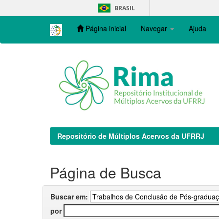
Skip
BRASIL
navigation
Página inicial
Navegar
Ajuda
Repositório de Múltiplos Acervos da UFRRJ
Página de Busca
Buscar em:
por