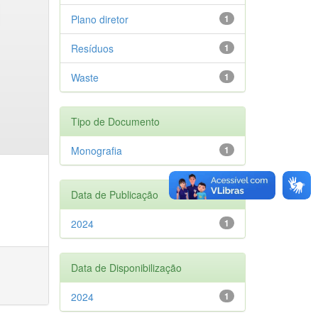
Plano diretor
1
Resíduos
1
Waste
1
Tipo de Documento
Monografia
1
Data de Publicação
2024
1
Data de Disponibilização
2024
1