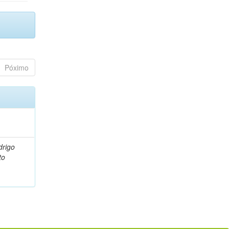
Póximo
drigo
to