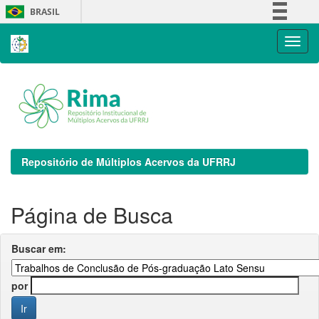
Skip
BRASIL
navigation
Simplifique!
Comunica BR
Participe
Acesso à informação
Legislação
Canais
Repositório de Múltiplos Acervos da UFRRJ
Página de Busca
Buscar em:
por