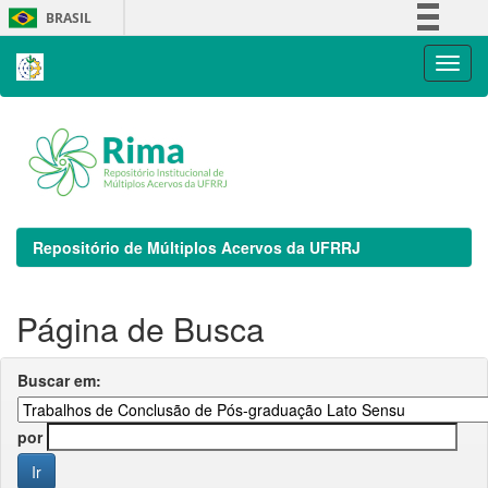
Skip
BRASIL
navigation
Simplifique!
Comunica BR
Participe
Acesso à informação
Legislação
Canais
Repositório de Múltiplos Acervos da UFRRJ
Página de Busca
Buscar em:
por