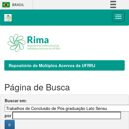
Skip
BRASIL
navigation
Simplifique!
Comunica BR
Participe
Acesso à informação
Legislação
Canais
Repositório de Múltiplos Acervos da UFRRJ
Página de Busca
Buscar em:
por