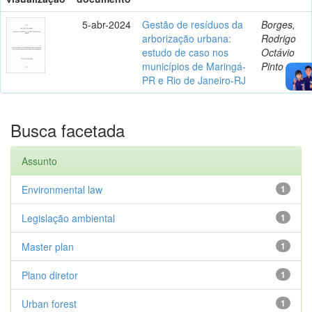
5-abr-2024
Gestão de resíduos da
Borges,
arborização urbana:
Rodrigo
estudo de caso nos
Octávio
municípios de Maringá-
Pinto
PR e Rio de Janeiro-RJ
Busca facetada
Assunto
Environmental law
1
Legislação ambiental
1
Master plan
1
Plano diretor
1
Urban forest
1