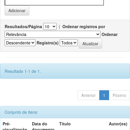
Resultados/Página
|
Ordenar registros por
Ordenar
Registro(s)
Resultado 1-1 de 1.
Anterior
1
Póximo
Conjunto de itens:
Pré-
Data do
Título
Autor(es)
visualização
documento