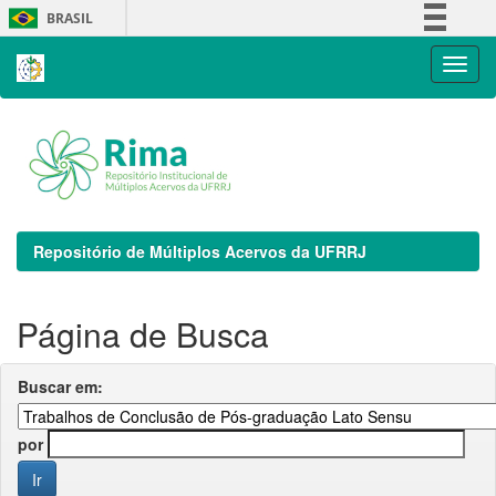
Skip
BRASIL
navigation
Simplifique!
Comunica BR
Participe
Acesso à informação
Legislação
Canais
Repositório de Múltiplos Acervos da UFRRJ
Página de Busca
Buscar em:
por