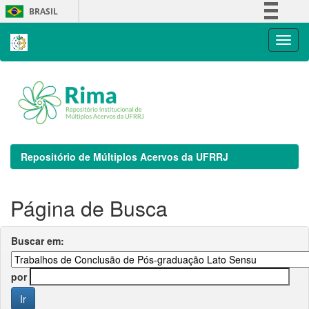
Skip
BRASIL
navigation
Simplifique!
Comunica BR
Participe
Acesso à informação
Legislação
Canais
Repositório de Múltiplos Acervos da UFRRJ
Página de Busca
Buscar em:
por