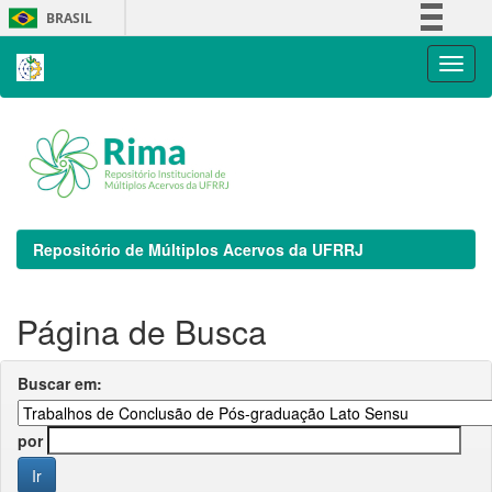
Skip
BRASIL
navigation
Simplifique!
Comunica BR
Participe
Acesso à informação
Legislação
Canais
Repositório de Múltiplos Acervos da UFRRJ
Página de Busca
Buscar em:
por