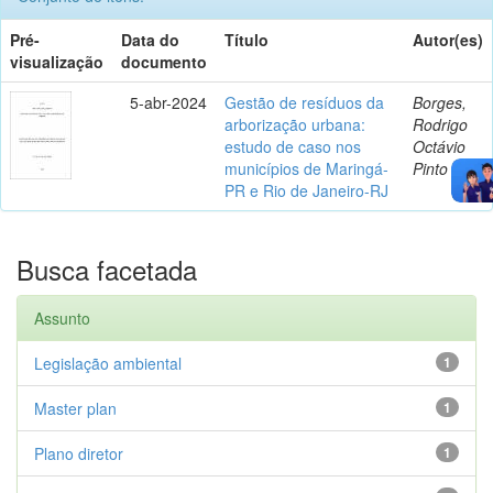
Pré-
Data do
Título
Autor(es)
visualização
documento
5-abr-2024
Gestão de resíduos da
Borges,
arborização urbana:
Rodrigo
estudo de caso nos
Octávio
municípios de Maringá-
Pinto
PR e Rio de Janeiro-RJ
Busca facetada
Assunto
Legislação ambiental
1
Master plan
1
Plano diretor
1