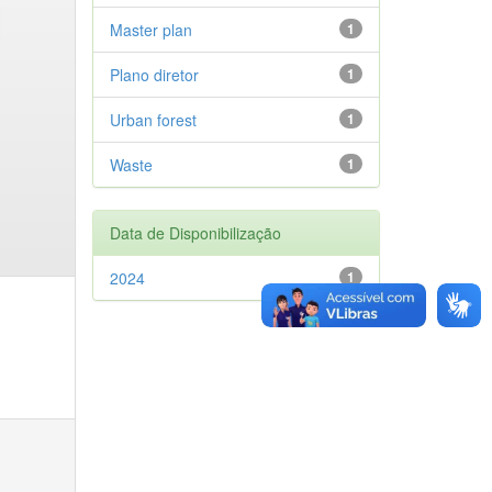
Master plan
1
Plano diretor
1
Urban forest
1
Waste
1
Data de Disponibilização
2024
1