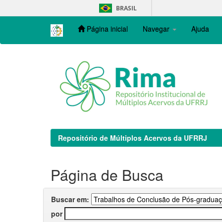
Skip
BRASIL
navigation
Página inicial
Navegar
Ajuda
Repositório de Múltiplos Acervos da UFRRJ
Página de Busca
Buscar em:
por