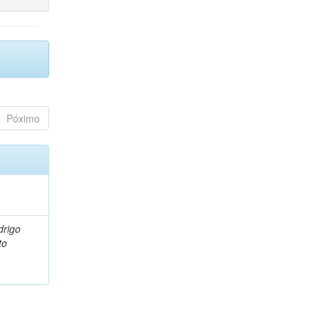
Póximo
drigo
to