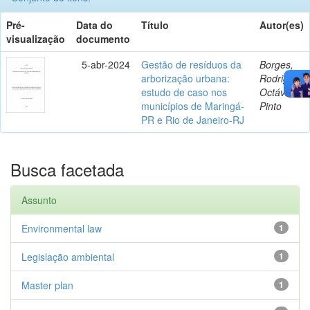
Pré-
Data do
Título
Autor(es)
visualização
documento
5-abr-2024
Gestão de resíduos da
Borges,
arborização urbana:
Rodrigo
estudo de caso nos
Octávio
municípios de Maringá-
Pinto
PR e Rio de Janeiro-RJ
Busca facetada
Assunto
Environmental law
1
Legislação ambiental
1
Master plan
1