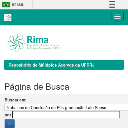
Skip
BRASIL
navigation
Simplifique!
Comunica BR
Participe
Acesso à informação
Legislação
Canais
Repositório de Múltiplos Acervos da UFRRJ
Página de Busca
Buscar em:
por