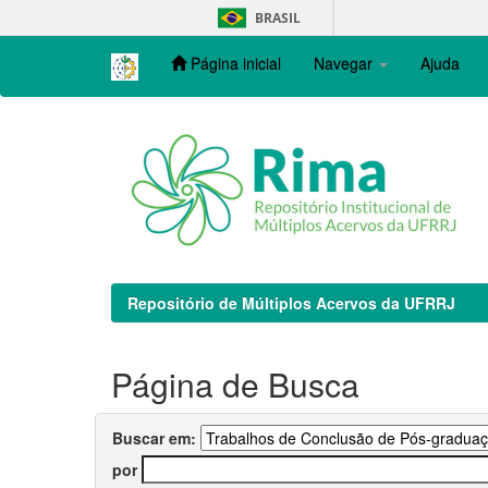
Skip
BRASIL
navigation
Página inicial
Navegar
Ajuda
Repositório de Múltiplos Acervos da UFRRJ
Página de Busca
Buscar em:
por