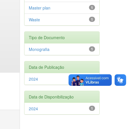
Master plan
1
Waste
1
Tipo de Documento
Monografia
1
Data de Publicação
2024
1
Data de Disponibilização
2024
1