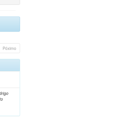
Póximo
drigo
to